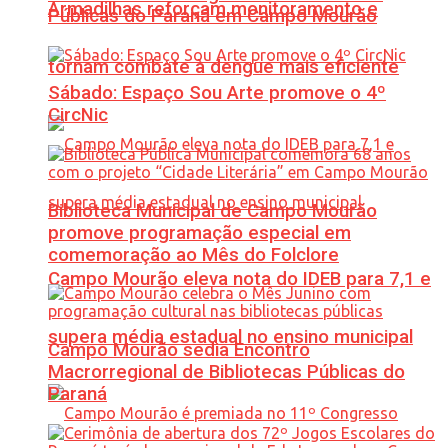
Armadilhas reforçam monitoramento e
Públicas do Paraná em Campo Mourão
tornam combate à dengue mais eficiente
Sábado: Espaço Sou Arte promove o 4º
CircNic
Biblioteca Municipal de Campo Mourão
promove programação especial em
comemoração ao Mês do Folclore
Campo Mourão eleva nota do IDEB para 7,1 e
supera média estadual no ensino municipal
Campo Mourão sedia Encontro
Macrorregional de Bibliotecas Públicas do
Paraná