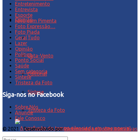
Entretenimento
Entrevista
Esporte
Opinião
Favo com Pimenta
Foto Expressão…
Foto Piada
Tudo
Geral
Lazer
Opinião
Política
Cata-Vento
Ponto Social
Saúde
Sem categoria
Editorial
Síntese
Tristeza da Foto
Síntese
Siga-nos no Facebook
Sobre Nós
Tristeza da Foto
Anuncie
Fale Conosco
© 2021 - Desenvolvido por
Webmundo soluções Interativas