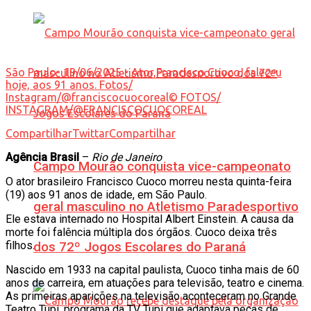
São Paulo- 19/06/2025 - Ator,Francisco Cuoco, faleceu
hoje, aos 91 anos. Fotos/
Instagram/@franciscocuocoreal© FOTOS/
INSTAGRAM/@FRANCISCOCUOCOREAL
Compartilhar
Twittar
Compartilhar
Agência Brasil
–
Rio de Janeiro
Campo Mourão conquista vice-campeonato
O ator brasileiro Francisco Cuoco morreu nesta quinta-feira
(19) aos 91 anos de idade, em São Paulo.
geral masculino no Atletismo Paradesportivo
Ele estava internado no Hospital Albert Einstein. A causa da
morte foi falência múltipla dos órgãos. Cuoco deixa três
filhos.
dos 72º Jogos Escolares do Paraná
Nascido em 1933 na capital paulista, Cuoco tinha mais de 60
anos de carreira, em atuações para televisão, teatro e cinema.
As primeiras aparições na televisão aconteceram no Grande
Teatro Tupi, programa da TV Tupi que adaptava peças de