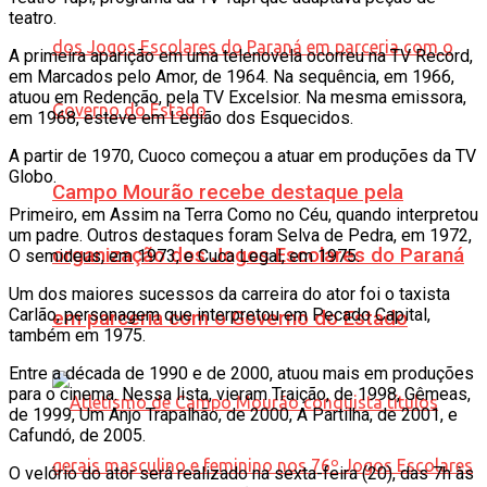
teatro.
A primeira aparição em uma telenovela ocorreu na TV Record,
em Marcados pelo Amor, de 1964. Na sequência, em 1966,
atuou em Redenção, pela TV Excelsior. Na mesma emissora,
em 1968, esteve em Legião dos Esquecidos.
A partir de 1970, Cuoco começou a atuar em produções da TV
Globo.
Campo Mourão recebe destaque pela
Primeiro, em Assim na Terra Como no Céu, quando interpretou
um padre. Outros destaques foram Selva de Pedra, em 1972,
organização dos Jogos Escolares do Paraná
O semideus, em 1973, e Cuca Legal, em 1975.
Um dos maiores sucessos da carreira do ator foi o taxista
Carlão, personagem que interpretou em Pecado Capital,
em parceria com o Governo do Estado
também em 1975.
Entre a década de 1990 e de 2000, atuou mais em produções
para o cinema. Nessa lista, vieram Traição, de 1998, Gêmeas,
de 1999, Um Anjo Trapalhão, de 2000, A Partilha, de 2001, e
Cafundó, de 2005.
O velório do ator será realizado na sexta-feira (20), das 7h às