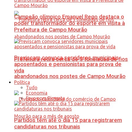
Campeão olímpico Emanuel Rego destaca o
poder transformador do esporte em visita à
Prefeitura de Campo Mourão
Previscam convoca servidores municipais
Prefeitura retira cerca de 5 toneladas de fios
aposentados e pensionistas para prova de
vida
abandonados nos postes de Campo Mourão
Política
Tudo
Economia
Favo com Pimenta
Partidos têm até o dia 15 para registrarem
candidaturas nos tribunais