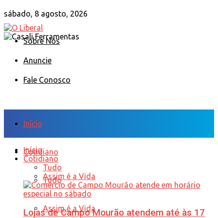
sábado, 8 agosto, 2026
Sobre Nós
Anuncie
Fale Conosco
Início
Início
Cotidiano
Cotidiano
Tudo
Assim é a Vida
Tudo
Assim é a Vida
Lojas de Campo Mourão atendem até às 17