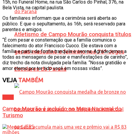
15h, no Funeral Home, na rua São Carlos do Pinhal, 376, na
Bela Vista, na capital paulista.
Os familiares informam que a cerimônia será aberta ao
público. E que o sepultamento, às 16h, será reservado para
parentes e amigos.
Atletismo de Campo Mourão conquista títulos
“É com pesar e consternação que a família comunica o
falecimento do ator Francisco Cuoco. Ele estava com a
gerais masculino e feminino nos 76º Jogos
família e partiu de forma tranquila e serena. Agradecemos a
todas as mensagens de pesar e manifestações de carinho”,
diz trecho da nota divulgada pela família. “Nossa gratidão e
amor eterno por ter tido você em nossas vidas”.
Escolares do Paraná
VEJA
TAMBÉM
Geral
Campo Mourão é incluído no Mapa Nacional do
Turismo