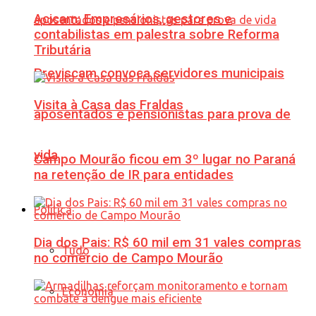
Acicam: Empresários, gestores e
contabilistas em palestra sobre Reforma
Tributária
Previscam convoca servidores municipais
Visita à Casa das Fraldas
aposentados e pensionistas para prova de
vida
Campo Mourão ficou em 3º lugar no Paraná
na retenção de IR para entidades
Política
Dia dos Pais: R$ 60 mil em 31 vales compras
Tudo
no comércio de Campo Mourão
Economia