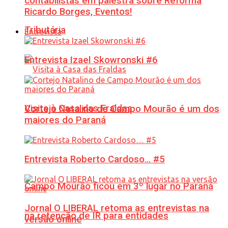
contabilistas em palestra sobre Reforma
Ricardo Borges, Eventos!
Tributária
Entrevista
Entrevista Izael Skowronski #6
Visita à Casa das Fraldas
Cortejo Natalino de Campo Mourão é um dos
maiores do Paraná
Entrevista Roberto Cardoso… #5
Campo Mourão ficou em 3º lugar no Paraná
Jornal O LIBERAL retoma as entrevistas na
na retenção de IR para entidades
versão online