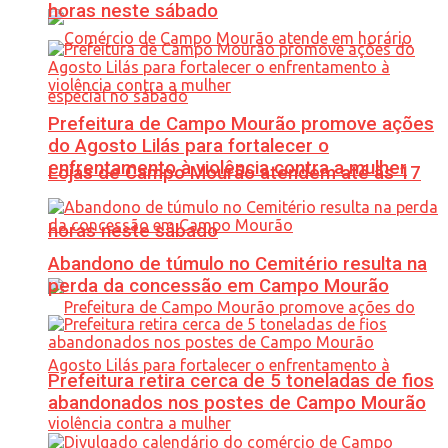
horas neste sábado
Prefeitura de Campo Mourão promove ações
do Agosto Lilás para fortalecer o
enfrentamento à violência contra a mulher
Lojas de Campo Mourão atendem até às 17
horas neste sábado
Abandono de túmulo no Cemitério resulta na
perda da concessão em Campo Mourão
Prefeitura retira cerca de 5 toneladas de fios
abandonados nos postes de Campo Mourão