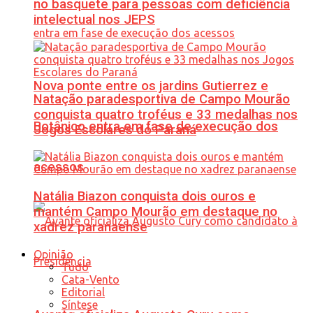
no basquete para pessoas com deficiência
intelectual nos JEPS
Nova ponte entre os jardins Gutierrez e
Natação paradesportiva de Campo Mourão
conquista quatro troféus e 33 medalhas nos
Botânico entra em fase de execução dos
Jogos Escolares do Paraná
acessos
Natália Biazon conquista dois ouros e
mantém Campo Mourão em destaque no
xadrez paranaense
Opinião
Tudo
Cata-Vento
Editorial
Síntese