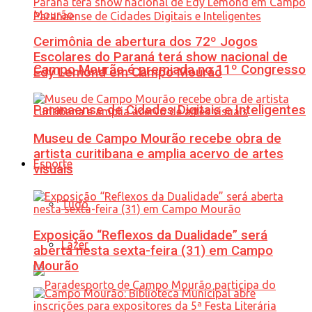
Cerimônia de abertura dos 72º Jogos
Escolares do Paraná terá show nacional de
Campo Mourão é premiada no 11º Congresso
Edy Lemond em Campo Mourão
Paranaense de Cidades Digitais e Inteligentes
Museu de Campo Mourão recebe obra de
artista curitibana e amplia acervo de artes
Esporte
visuais
Tudo
Exposição “Reflexos da Dualidade” será
Lazer
aberta nesta sexta-feira (31) em Campo
Mourão