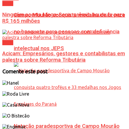
Geral
Ninguém acerta Mega-Sena; prêmio acumula para
Campo Mourão conquista medalha de bronze
R$ 165 milhões
no basquete para pessoas com deficiência
Geral
intelectual nos JEPS
Acicam: Empresários, gestores e contabilistas em
palestra sobre Reforma Tributária
Comente este post
Natação paradesportiva de Campo Mourão