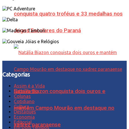
conquista quatro troféus e 33 medalhas nos
Jogos Escolares do Paraná
Categorias
Assim é a Vida
Natália Biazon conquista dois ouros e
Cata-Vento
Colunas
Cotidiano
Cultura
mantém Campo Mourão em destaque no
Destaques
Economia
Editorial
xadrez paranaense
Em Dois Tempos