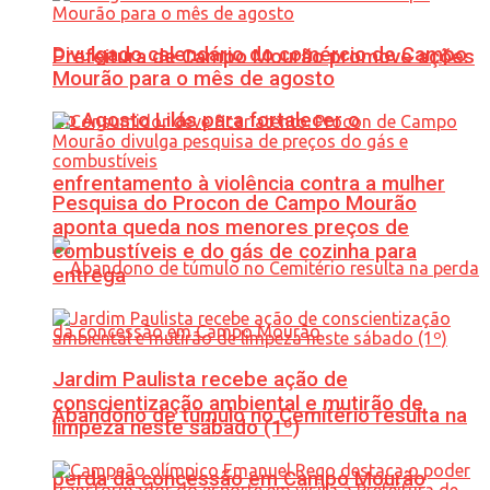
Divulgado calendário do comércio de Campo
Prefeitura de Campo Mourão promove ações
Mourão para o mês de agosto
do Agosto Lilás para fortalecer o
enfrentamento à violência contra a mulher
Pesquisa do Procon de Campo Mourão
aponta queda nos menores preços de
combustíveis e do gás de cozinha para
entrega
Jardim Paulista recebe ação de
conscientização ambiental e mutirão de
Abandono de túmulo no Cemitério resulta na
limpeza neste sábado (1º)
perda da concessão em Campo Mourão