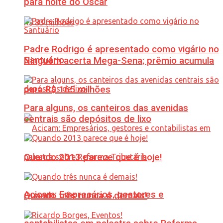
para noite do Oscar
Padre Rodrigo é apresentado como vigário no
Santuário
Ninguém acerta Mega-Sena; prêmio acumula
para R$ 165 milhões
Para alguns, os canteiros das avenidas
centrais são depósitos de lixo
Quando 2013 parece que é hoje!
Acicam: Empresários, gestores e
Quando três nunca é demais!