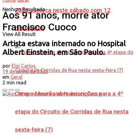
Nenhum Resultado
2026 começa neste sábado com 12
Aos 91 anos, morre ator
Francisco Cuoco
confrontos
View All Result
Artista estava internado no Hospital
Albert Einstein, em São Paulo.
por
Eloi Carlos
19 de junho de 2025
em
Geral
2 min read
Campo Mourão abre inscrições para a 4ª
etapa do Circuito de Corridas de Rua nesta
sexta-feira (7)