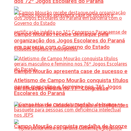
dos 72º Jogos Escolares do Paraná
Campo Mourão recebe destaque pela
organização dos Jogos Escolares do Paraná
em parceria com o Governo do Estado
Campo Mourão apresenta case de sucesso e
Atletismo de Campo Mourão conquista títulos
gerais masculino e feminino nos 76º Jogos
certificação inédita no 11º Congresso
Escolares do Paraná
Paranaense de Cidades Digitais e Inteligentes
Campo Mourão conquista medalha de bronze