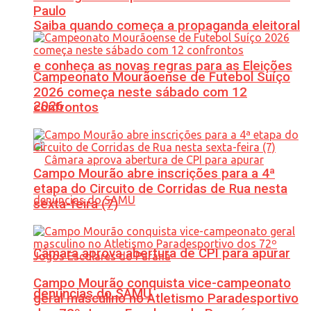
Paulo
Saiba quando começa a propaganda eleitoral
e conheça as novas regras para as Eleições
Campeonato Mourãoense de Futebol Suíço
2026 começa neste sábado com 12
2026
confrontos
Campo Mourão abre inscrições para a 4ª
etapa do Circuito de Corridas de Rua nesta
sexta-feira (7)
Câmara aprova abertura de CPI para apurar
Campo Mourão conquista vice-campeonato
denúncias do SAMU
geral masculino no Atletismo Paradesportivo