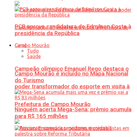
PCB aprova candidatura de Edmilson Costa à
presidência da República
Geral
Tudo
Saúde
Campeão olímpico Emanuel Rego destaca o
Campo Mourão é incluído no Mapa Nacional
do Turismo
poder transformador do esporte em visita à
Prefeitura de Campo Mourão
Ninguém acerta Mega-Sena; prêmio acumula
para R$ 165 milhões