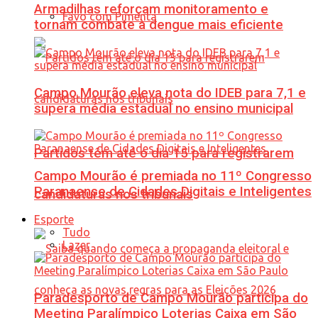
Armadilhas reforçam monitoramento e
Favo com Pimenta
tornam combate à dengue mais eficiente
Campo Mourão eleva nota do IDEB para 7,1 e
supera média estadual no ensino municipal
Partidos têm até o dia 15 para registrarem
Campo Mourão é premiada no 11º Congresso
Paranaense de Cidades Digitais e Inteligentes
candidaturas nos tribunais
Esporte
Tudo
Lazer
Paradesporto de Campo Mourão participa do
Meeting Paralímpico Loterias Caixa em São