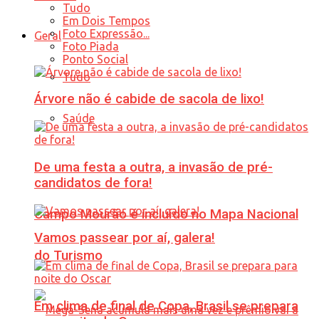
Tudo
Em Dois Tempos
Foto Expressão...
Geral
Foto Piada
Ponto Social
Tudo
Árvore não é cabide de sacola de lixo!
Saúde
De uma festa a outra, a invasão de pré-
candidatos de fora!
Campo Mourão é incluído no Mapa Nacional
Vamos passear por aí, galera!
do Turismo
Em clima de final de Copa, Brasil se prepara